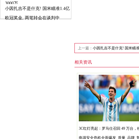
3000万
小因扎吉不是什克! 国米瞄准1.4亿
欧冠奖金, 两笔转会在谈判中
上一篇：
小因扎吉不是什克! 国米瞄准
相关资讯
3C红灯亮起：罗马仕召回 49 万台，
电源安全危机全面爆发_质量_品牌_