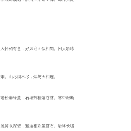
月入怀如有意，好风迎面似相知。闲人歌咏
重烟。山尽烟不尽，烟与天相连。
馆老松褰绿蔓，石坛芳桂落苍苔。寒钟敲断
叟虬髯眼深碧，邂逅相欢坐苔石。语终长啸