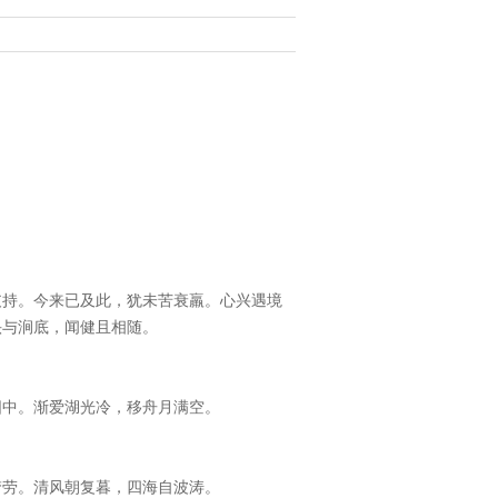
支持。今来已及此，犹未苦衰羸。心兴遇境
头与涧底，闻健且相随。
阳中。渐爱湖光冷，移舟月满空。
梦劳。清风朝复暮，四海自波涛。