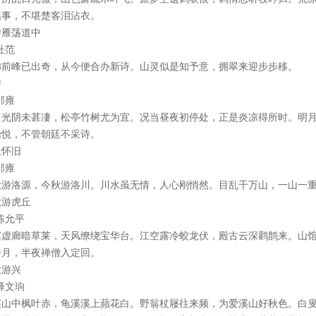
越事，不堪楚客泪沾衣。
游雁荡道中
杜范
睇前峰已出奇，从今便合办新诗。山灵似是知予意，拥翠来迎步步移。
游
邵雍
月光阴未甚凄，松亭竹树尤为宜。况当昼夜初停处，正是炎凉得所时。明
怡悦，不管朝廷不采诗。
上怀旧
邵雍
秋游洛源，今秋游洛川。川水虽无情，人心刚悄然。目乱千万山，一山一
秋游虎丘
陈允平
寞虚廊暗草莱，天风缭绕宝华台。江空露冷蛟龙伏，殿古云深鹳鹊来。山
桥月，半夜禅僧入定回。
秋游兴
释文珦
英山中枫叶赤，龟溪溪上蘋花白。野翁杖屦往来频，为爱溪山好秋色。白