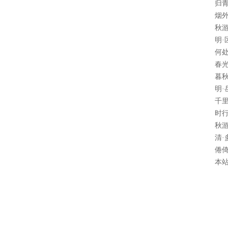
归
烟
秋
明·
何
春
暮
明·
千
时
秋
清·
倦
本