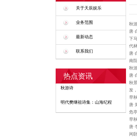
关于天辰娱乐
业务范围
秋
唐·
最新动态
下
代
联系我们
唐·
南
秋
热点资讯
唐·
秋
秋游诗
发
早
明代樊继祖诗集：山海纪程
唐·
危
早
唐·
闲