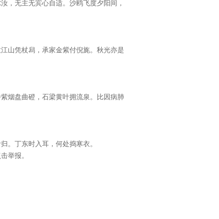
尔汝，无主无宾心自适。沙鸥飞度夕阳间，
意江山凭杖舄，承家金紫付倪旄。秋光亦是
寺紫烟盘曲磴，石梁黄叶拥流泉。比因病肺
叶归。丁东时入耳，何处捣寒衣。
点击举报。