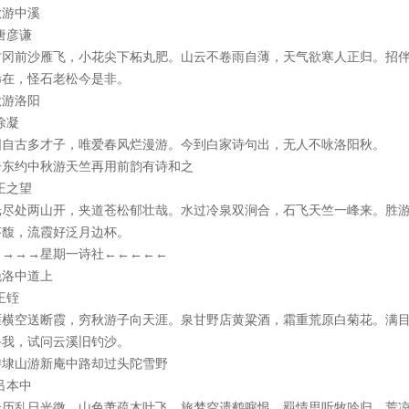
秋游中溪
唐彦谦
竹冈前沙雁飞，小花尖下柘丸肥。山云不卷雨自薄，天气欲寒人正归。招
稀在，怪石老松今是非。
秋游洛阳
徐凝
阳自古多才子，唯爱春风烂漫游。今到白家诗句出，无人不咏洛阳秋。
子东约中秋游天竺再用前韵有诗和之
王之望
光尽处两山开，夹道苍松郁壮哉。水过冷泉双涧合，石飞天竺一峰来。胜
芬馥，流霞好泛月边杯。
→→→→星期一诗社←←←←←
晚洛中道上
王铚
雁横空送断霞，穷秋游子向天涯。泉甘野店黄粱酒，霜重荒原白菊花。满
寻我，试问云溪旧钓沙。
游埭山游新庵中路却过头陀雪野
吕本中
云历乱日光微，山色萧疏木叶飞。旅梦空遗鹤唳恨，羁情思听牧吟归。荒