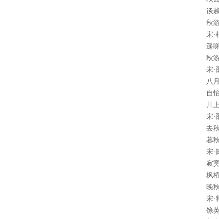
谈
秋
宋·
遥
秋
宋·
八
自
川
宋·
去
暮
宋·
寂
枫
晚
宋·
馀