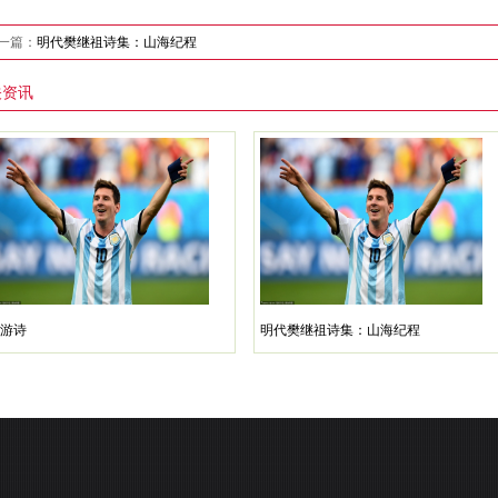
一篇：
明代樊继祖诗集：山海纪程
关资讯
游诗
明代樊继祖诗集：山海纪程