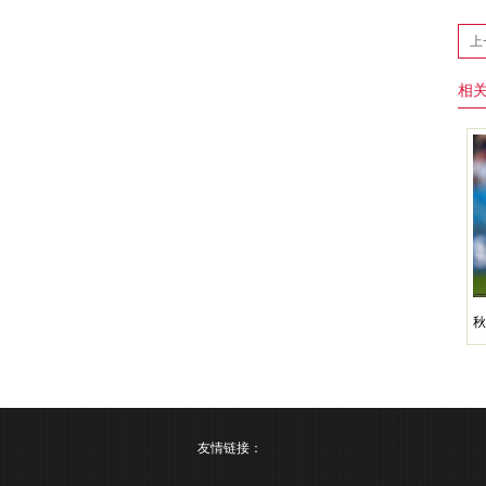
上
相
秋
友情链接：