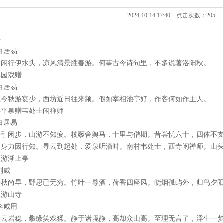
2024-10-14 17:40 点击次数：205
游
白居易
马闲行伊水头，凉风清景胜春游。何事古今诗句里，不多说著洛阳秋。
林园戏赠
白居易
院今秋游宴少，西坊近日往来频。假如宰相池亭好，作客何如作主人。
游平泉赠韦处士闲禅师
白居易
景引闲步，山游不知疲。杖藜舍舆马，十里与僧期。昔尝忧六十，四体不
，身力因行知。寻云到起处，爱泉听滴时。南村韦处士，西寺闲禅师。山
秋游湖上亭
刘威
亭秋尚早，野思已无穷。竹叶一尊酒，荷香四座风。晓烟孤屿外，归鸟夕
秋游山寺
李咸用
卧云岩稳，攀缘笑戏猱。静于诸境静，高却众山高。至理无言了，浮生一