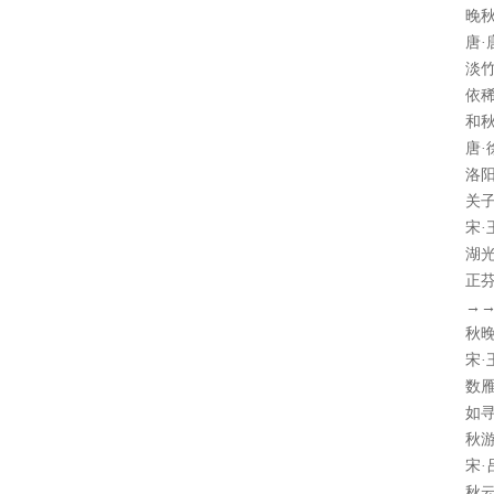
晚
唐·
淡
依
和
唐·
洛
关
宋·
湖
正
→
秋
宋·
数
如
秋
宋·
秋