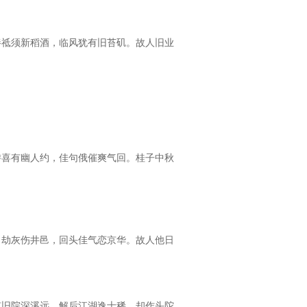
伴祗须新稻酒，临风犹有旧苔矶。故人旧业
游喜有幽人约，佳句俄催爽气回。桂子中秋
目劫灰伤井邑，回头佳气恋京华。故人他日
凉旧院深溪远，解后江湖逸士稀。却作头陀