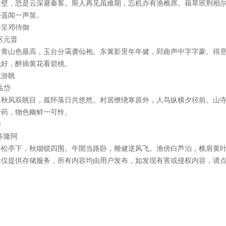
青壁，恐是云深避秦客。斯人再见虽难期，忘机亦有渔樵席。藉草班荆相
外遥闻一声笛。
游呈邓侍御
区元晋
处青山色最高，玉台分霭袭仙袍。东篱影里年年健，郢曲声中字字豪。得
光好，醉插黄花看碧桃。
秋游眺
岳岱
里秋风双眺目，孤怀落日共悠然。村居缭绕寒原外，人鸟纵横夕径前。山
行药，物色幽鲜一可怜。
游
多隆阿
倚松亭下，秋烟锁四围。牛閒当路卧，雕健逆风飞。渔傍白芦泊，樵肩黄
站仅提供存储服务，所有内容均由用户发布，如发现有害或侵权内容，请